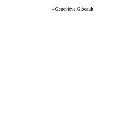
- Geneviève Gibeault
érieure, durables et résistants aux intempér