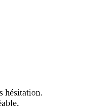
 hésitation.
éable.